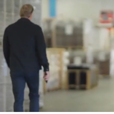
Tillsammans skapar vi
en bättre takaffär
Vi vill vara den nytäknande och
kompetenta affärspartnern inom tak. För
att verkligen kunna erbjuda en bättre
takaffär ser vi till att alltid anstränga oss
lite mer, förenkla lite till och aldrig tappa
fokus på hållbarhet för människor, miljö
och affärer.