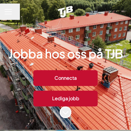
Dela sidan
KARRIÄRMENY
Jobba hos oss på TJB
Connecta
Lediga jobb
Skrolla för mer innehåll